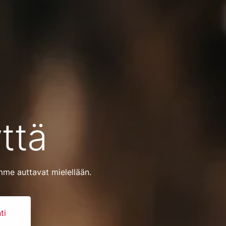
ttä
mme auttavat mielellään.
ti