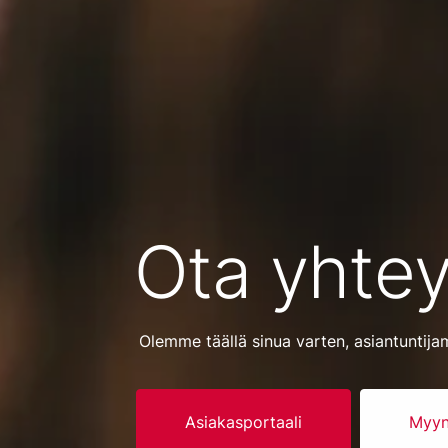
Ota yhtey
Olemme täällä sinua varten, asiantuntija
Asiakasportaali
Myyn