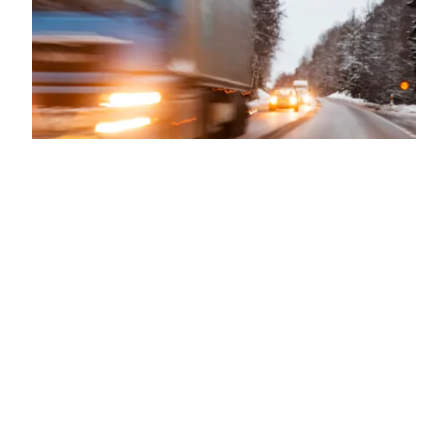
Yksi tarjous ei riitä: hankintalain muutos
ja jätehuollon kuljetusurakat
Jätehuollon urakointialueiden kilpailutus on yksi kuntien ja
kuntayhtiöiden tärkeimmistä hankinnoista. Se vaikuttaa
suoraan palvelun laatuun, kustannu...