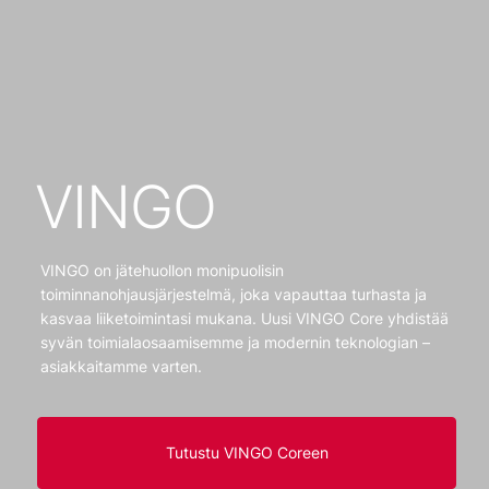
VINGO
VINGO on jätehuollon monipuolisin
toiminnanohjausjärjestelmä, joka vapauttaa turhasta ja
kasvaa liiketoimintasi mukana. Uusi VINGO Core yhdistää
syvän toimialaosaamisemme ja modernin teknologian –
asiakkaitamme varten.
Tutustu VINGO Coreen