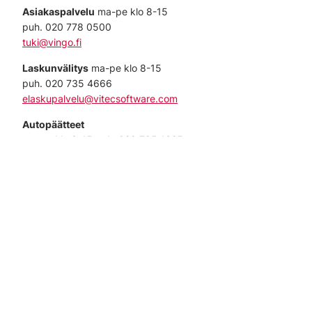
Asiakaspalvelu
ma-pe klo 8-15
puh. 020 778 0500
tuki@vingo.fi
Laskunvälitys
ma-pe klo 8-15
puh. 020 735 4666
elaskupalvelu@vitecsoftware.com
Autopäätteet
ma-pe klo 6-15 puh. 020 785 1625
klo 8 jälkeen puhelut ohjautuvat asiakaspalveluun
Puheluhinnat määräytyvät soittajan operaattorinsa kanssa voimassa
olevan liittymäsopimuksen perusteella.
Myynti
myynti@vingo.fi
Lataa etäyhteysohjelma
Palvelujen statusportaali