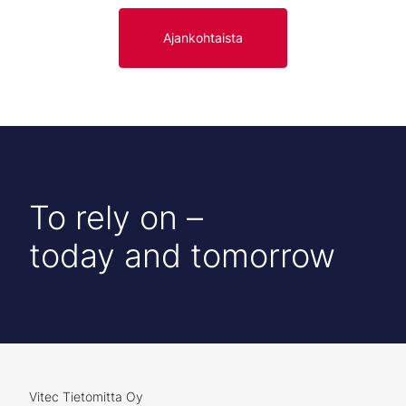
Ajankohtaista
To
rely
on –
today
and
tomorrow
Vitec Tietomitta Oy