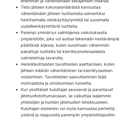
enemmän ja vähentämään sekajätteen määrää.
Tieto jätteen kokonaismäärästä kannustaa
vähentämään jätteen tuottamista esimerkiksi
harkitsemalla ostokäyttäytymistä tai suosimalla
uudelleenkäytettäviä tuotteita.
Parempi ymmärrys valintojensa vaikutuksesta
ympäristöön, joka voi auttaa tekemään kestävämpiä
päätöksiä arjessa, kuten suosimaan vähemmän
pakattuja tuotteita tai kierrätysmateriaaleista
valmistettuja tavaroita.
Henkilökohtaisten tavoitteiden asettamisen, kuten
jätteen määrän vähentäminen tai kierrätysasteen
nostaminen. Tavoitteiden saavuttaminen lisää
motivaatiota ja onnistumisen tunnetta.
Kun yksittäiset kuluttajat seuraavat ja parantavat
jätehuoltotottumuksiaan, se vaikuttaa laajemmin
yhteisöjen ja kuntien jätehuollon tehokkuuteen.
Kuluttajan esimerkki voi myös kannustaa perhettä,
ystäviä ja naapureita parempiin ympäristötapoihin.