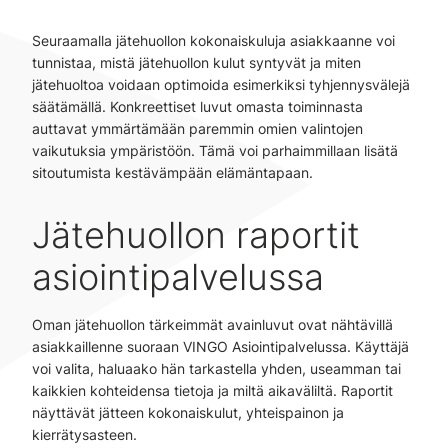
Seuraamalla jätehuollon kokonaiskuluja asiakkaanne voi
tunnistaa, mistä jätehuollon kulut syntyvät ja miten
jätehuoltoa voidaan optimoida esimerkiksi tyhjennysvälejä
säätämällä. Konkreettiset luvut omasta toiminnasta
auttavat ymmärtämään paremmin omien valintojen
vaikutuksia ympäristöön. Tämä voi parhaimmillaan lisätä
sitoutumista kestävämpään elämäntapaan.
Jätehuollon raportit
asiointipalvelussa
Oman jätehuollon tärkeimmät avainluvut ovat nähtävillä
asiakkaillenne suoraan VINGO Asiointipalvelussa. Käyttäjä
voi valita, haluaako hän tarkastella yhden, useamman tai
kaikkien kohteidensa tietoja ja miltä aikaväliltä. Raportit
näyttävät jätteen kokonaiskulut, yhteispainon ja
kierrätysasteen.