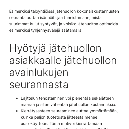
Esimerkiksi taloyhtiöissä jätehuollon kokonaiskustannusten
seuranta auttaa isännöitsijää tunnistamaan, mistä
suurimmat kulut syntyvät, ja voisiko jätehuoltoa optimoida
esimerkiksi tyhjennysvälejä säätämällä.
Hyötyjä jätehuollon
asiakkaalle jätehuollon
avainlukujen
seurannasta
Lajittelun tehostaminen voi pienentää sekajätteen
määrää ja siten vähentää jätehuollon kustannuksia.
Kierrätysasteen seuraaminen auttaa ymmärtämään,
kuinka paljon tuotetusta jätteestä menee
uusiokäyttöön. Tämä motivoi kierrättämään