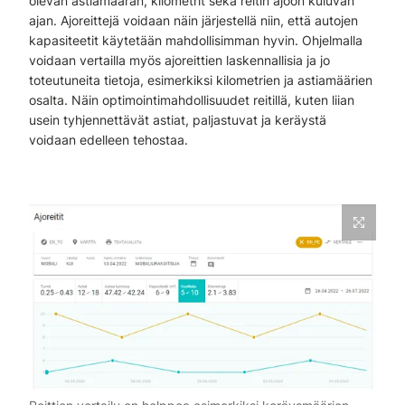
olevan astiamäärän, kilometrit sekä reitin ajoon kuluvan
ajan. Ajoreittejä voidaan näin järjestellä niin, että autojen
kapasiteetit käytetään mahdollisimman hyvin. Ohjelmalla
voidaan vertailla myös ajoreittien laskennallisia ja jo
toteutuneita tietoja, esimerkiksi kilometrien ja astiamäärien
osalta. Näin optimointimahdollisuudet reitillä, kuten liian
usein tyhjennettävät astiat, paljastuvat ja keräystä
voidaan edelleen tehostaa.