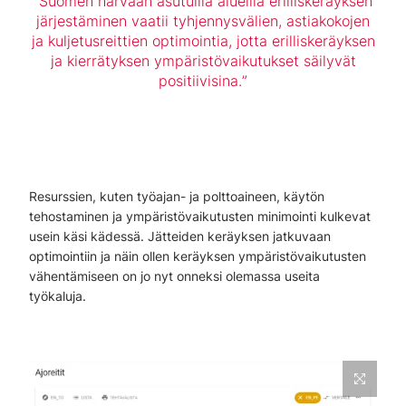
Suomen harvaan asutuilla alueilla erilliskeräyksen
järjestäminen vaatii tyhjennysvälien, astiakokojen
ja kuljetusreittien optimointia, jotta erilliskeräyksen
ja kierrätyksen ympäristövaikutukset säilyvät
positiivisina.
Resurssien, kuten työajan- ja polttoaineen, käytön
tehostaminen ja ympäristövaikutusten minimointi kulkevat
usein käsi kädessä. Jätteiden keräyksen jatkuvaan
optimointiin ja näin ollen keräyksen ympäristövaikutusten
vähentämiseen on jo nyt onneksi olemassa useita
työkaluja.