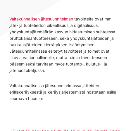
Valtakunnallisen jätesuunnitelman
tavoitteita ovat mm.
jäte- ja tuotetiedon oikeellisuus ja digitaalisuus,
yhdyskuntajätemäärän kasvun hidastuminen suhteessa
bruttokansantuotteeseen, sekä yhdyskuntajätteiden ja
pakkausjätteiden kierrätyksen lisääntyminen.
Jätesuunnitelmassa esitetyt tavoitteet ja toimet ovat
sitovia valtionhallinnolle, mutta toimia tavoitteeseen
pääsemiseksi tarvitaan myös tuotanto-, kulutus-, ja
jätehuoltoketjussa.
Valtakunnallisessa jätesuunnitelmassa jätteiden
erilliskeräyksestä ja keräysjärjestelmistä nostetaan esille
seuraava huomio: