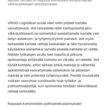
Reittien vertailu on helppoa esimerkiksi keräysmäärien
viikkovaihtelujen tarkistamiseen.
VINGO Logistiikan avulla näet reitin pisteet kartalla
vaivattomasti. Voit tarkastella reitin karttapisteitä joko
viikkokohtaisesti tai esimerkiksi suodattamalla kartalle vain
tietyn astiakoon- ja tyhjennysrytmin palvelut. Voit myös
tarkastella kartalla reittejä keskenään ja näin havainnoida,
käydäänkö esimerkiksi samalla alueella kahdella eri reitillä.
Näiden työkalujen avulla teet nopeita ja jatkuvia
optimointeja siirtämällä kohteita eri viikoille, eri reiteillä. Voit
löytää kohteita, joihin ajetaan pitkiä matkoja ja vähentää
ajokilometrejä kasvattamalla astiakokoa tai astioiden
määrää ja näin pidentää tyhjennysväliä. Pienillä muutoksilla
voidaan saavuttaa vuositasolla isoja työaika- ja
polttoainesäästöjä, kun optimointia tehdään säännöllisesti
reittejä tarkkaillen.
Nopeasti kohonneiden polttoainekustannuksien