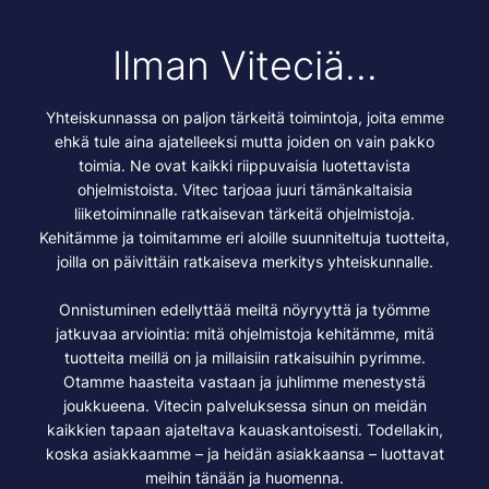
Ilman Viteciä...
Yhteiskunnassa on paljon tärkeitä toimintoja, joita emme
ehkä tule aina ajatelleeksi mutta joiden on vain pakko
toimia. Ne ovat kaikki riippuvaisia luotettavista
ohjelmistoista. Vitec tarjoaa juuri tämänkaltaisia
liiketoiminnalle ratkaisevan tärkeitä ohjelmistoja.
Kehitämme ja toimitamme eri aloille suunniteltuja tuotteita,
joilla on päivittäin ratkaiseva merkitys yhteiskunnalle.
Onnistuminen edellyttää meiltä nöyryyttä ja työmme
jatkuvaa arviointia: mitä ohjelmistoja kehitämme, mitä
tuotteita meillä on ja millaisiin ratkaisuihin pyrimme.
Otamme haasteita vastaan ja juhlimme menestystä
joukkueena. Vitecin palveluksessa sinun on meidän
kaikkien tapaan ajateltava kauaskantoisesti. Todellakin,
koska asiakkaamme – ja heidän asiakkaansa – luottavat
meihin tänään ja huomenna.