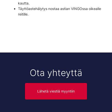
kautta.
Täyttöastehälytys nostaa astian VINGOssa oikealle
reitille.
Ota yhteyttä
Lähetä viestiä myyntiin