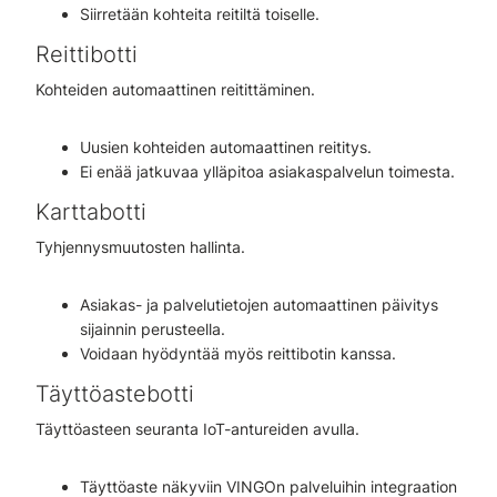
Siirretään kohteita reitiltä toiselle.​
Reittibotti
Kohteiden
automaattinen
reitittäminen.
Uusien kohteiden automaattinen reititys. ​
Ei enää jatkuvaa ylläpitoa asiakaspalvelun toimesta.
Karttabotti
Tyhjennysmuutosten hallinta.
Asiakas- ja palvelutietojen automaattinen päivitys
sijainnin perusteella.​
Voidaan hyödyntää myös reittibotin kanssa​.
Täyttöastebotti
Täyttöasteen seuranta IoT-antureiden avulla.
Täyttöaste näkyviin VINGOn palveluihin integraation