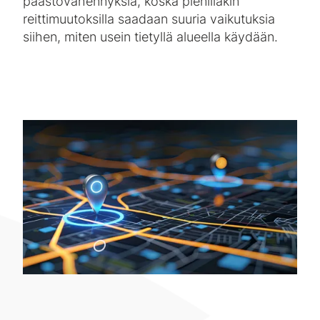
päästövähennyksiä, koska pienilläkin
reittimuutoksilla saadaan suuria vaikutuksia
siihen, miten usein tietyllä alueella käydään.