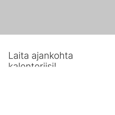
Laita ajankohta
kalenteriisi!
Vitec Kahvipaussi tarjoaa helpon tavan tulla tapaamaan
viteciläisiä ja kuulemaan ajankohtaisista aiheista.
Laitathan kahvipaussin kalenteriin ylös ja liity mukaan
vaikka kännykällä!