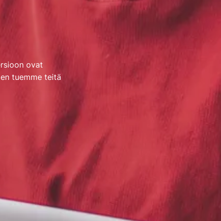
ersioon ovat
ten tuemme teitä