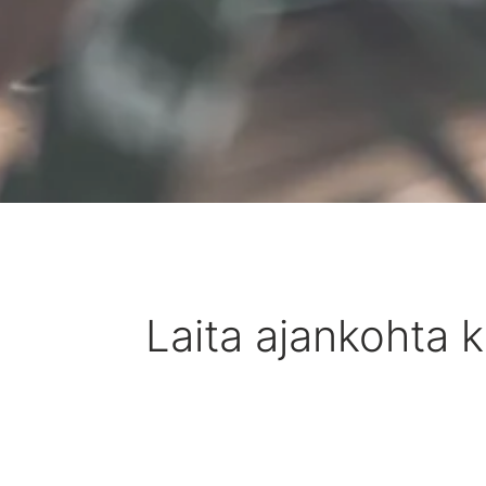
Laita ajankohta ka
Vitec Kahvipaussi tarjoaa helpon tavan tu
Laitathan kahvipaussin kalenteriin ylös ja