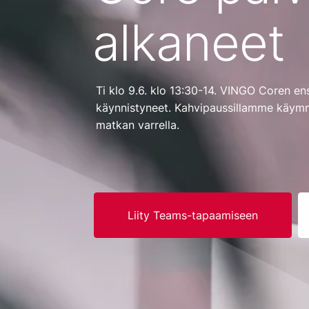
alkaneet
Ti klo 9.6. klo 13:30-14. VINGO Coren en
käynnistyneet. Kahvipaussillamme käymme
matkan varrella.
Liity Teams-tapaamiseen