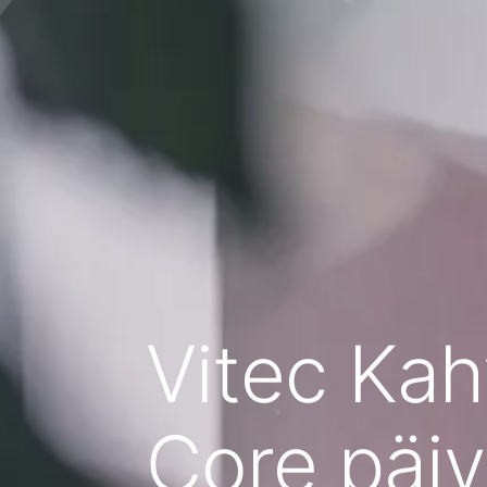
Vitec Kah
Core päiv