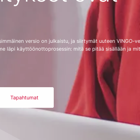
simmäinen versio on julkaistu, ja siirtymät uuteen VINGO-v
 läpi käyttöönottoprosessin: mitä se pitää sisällään ja mi
Tapahtumat