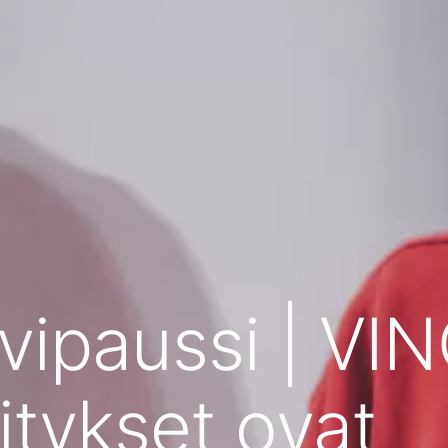
vipaussi | VI
itykset ovat