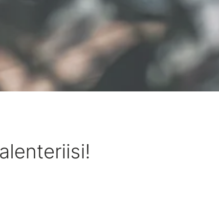
lenteriisi!
lla tapaamaan viteciläisiä ja kuulemaan ajankohtaisista aihe
 liity mukaan vaikka kännykällä!