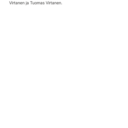
Virtanen ja Tuomas Virtanen.
Milloin
03 joulukuuta
- 04 joulukuuta
2025