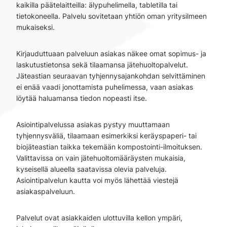
kaikilla päätelaitteilla: älypuhelimella, tabletilla tai
tietokoneella. Palvelu sovitetaan yhtiön oman yritysilmeen
mukaiseksi.
Kirjauduttuaan palveluun asiakas näkee omat sopimus- ja
laskutustietonsa sekä tilaamansa jätehuoltopalvelut.
Jäteastian seuraavan tyhjennysajankohdan selvittäminen
ei enää vaadi jonottamista puhelimessa, vaan asiakas
löytää haluamansa tiedon nopeasti itse.
Asiointipalvelussa asiakas pystyy muuttamaan
tyhjennysväliä, tilaamaan esimerkiksi keräyspaperi- tai
biojäteastian taikka tekemään kompostointi-ilmoituksen.
Valittavissa on vain jätehuoltomääräysten mukaisia,
kyseisellä alueella saatavissa olevia palveluja.
Asiointipalvelun kautta voi myös lähettää viestejä
asiakaspalveluun.
Palvelut ovat asiakkaiden ulottuvilla kellon ympäri,