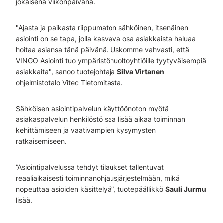
jokaisena viikonpäivänä.
"Ajasta ja paikasta riippumaton sähköinen, itsenäinen
asiointi on se tapa, jolla kasvava osa asiakkaista haluaa
hoitaa asiansa tänä päivänä. Uskomme vahvasti, että
VINGO Asiointi tuo ympäristöhuoltoyhtiöille tyytyväisempiä
asiakkaita", sanoo tuotejohtaja
Silva Virtanen
ohjelmistotalo Vitec Tietomitasta.
Sähköisen asiointipalvelun käyttöönoton myötä
asiakaspalvelun henkilöstö saa lisää aikaa toiminnan
kehittämiseen ja vaativampien kysymysten
ratkaisemiseen.
”Asiointipalvelussa tehdyt tilaukset tallentuvat
reaaliaikaisesti toiminnanohjausjärjestelmään, mikä
nopeuttaa asioiden käsittelyä”, tuotepäällikkö
Sauli Jurmu
lisää.